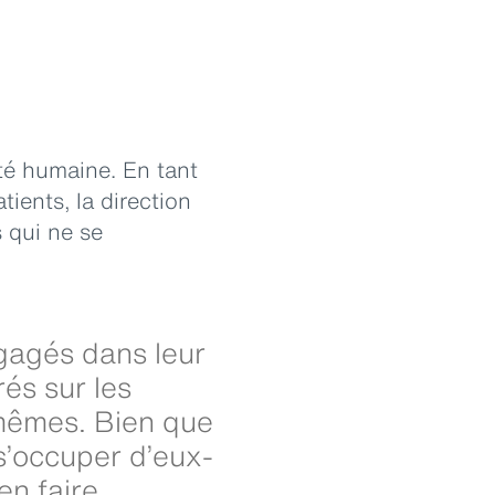
té humaine. En tant
ients, la direction
 qui ne se
gagés dans leur
rés sur les
-mêmes. Bien que
s’occuper d’eux-
n faire