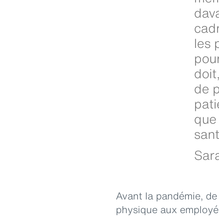
dava
cadr
les 
pour
doit
de p
pati
que
sant
Sara
Avant la pandémie, de
physique aux employés 