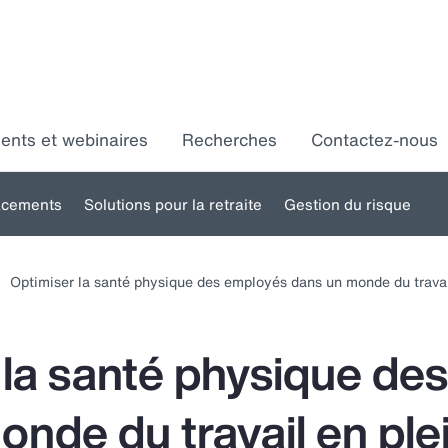
ments et webinaires
Recherches
Contactez-nous
acements
Solutions pour la retraite
Gestion du risque
Toggle
Toggle
Toggle
ubmenu
submenu
submenu
s
Optimiser la santé physique des employés dans un monde du travai
for:
for:
for:
ssources
Placements
Solutions
umaines
pour la
d
 la santé physique de
retraite
nde du travail en ple