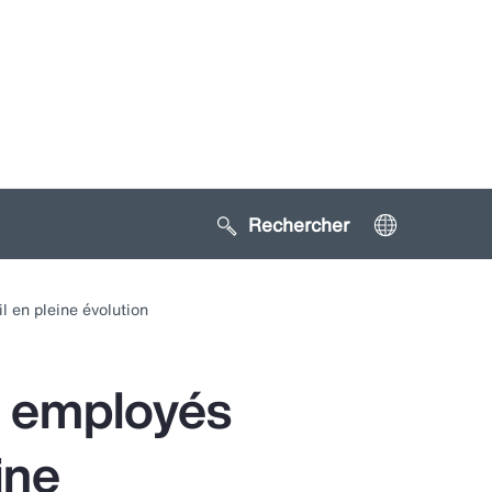
Search sitewide
Toggle
ubmenu
l en pleine évolution
for:
Gestion
u risque
s employés
ine