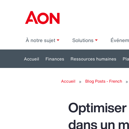
À notre sujet
Solutions
Événe
Accueil
Finances
Ressources humaines
Pl
Toggle
submenu
s
Accueil
Blog Posts - French
for:
Finances
Re
h
Optimiser
dans un mo