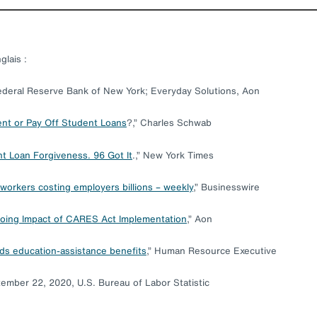
lais :
ederal Reserve Bank of New York; Everyday Solutions, Aon
nt or Pay Off Student Loans
?,” Charles Schwab
t Loan Forgiveness. 96 Got It
.,” New York Times
 workers costing employers billions – weekly
,” Businesswire
going Impact of CARES Act Implementation
,” Aon
nds education-assistance benefits
,” Human Resource Executive
tember 22, 2020, U.S. Bureau of Labor Statistic