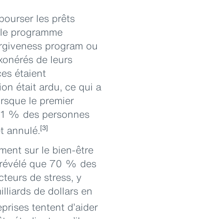
ourser les prêts
e le programme
orgiveness program ou
xonérés de leurs
ces étaient
on était ardu, ce qui a
rsque le premier
e 1 % des personnes
t annulé.
[3]
ment sur le bien-être
a révélé que 70 % des
teurs de stress, y
lliards de dollars en
eprises tentent d’aider