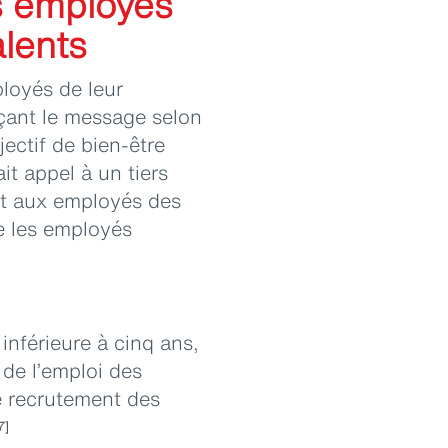
es employés
alents
loyés de leur
orçant le message selon
jectif de bien-être
it appel à un tiers
it aux employés des
ue les employés
nférieure à cinq ans,
 de l’emploi des
e recrutement des
7]