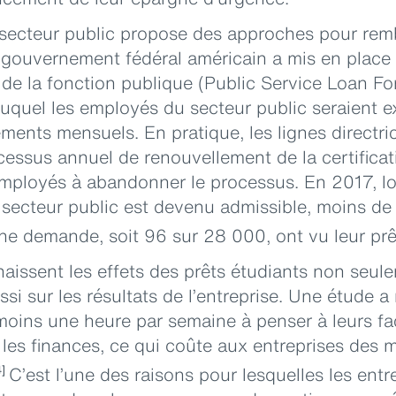
 secteur public propose des approches pour remb
e gouvernement fédéral américain a mis en plac
 de la fonction publique (Public Service Loan F
uquel les employés du secteur public seraient e
ments mensuels. En pratique, les lignes directri
cessus annuel de renouvellement de la certificati
loyés à abandonner le processus. En 2017, lo
secteur public est devenu admissible, moins d
ne demande, soit 96 sur 28 000, ont vu leur prê
issent les effets des prêts étudiants non seule
si sur les résultats de l’entreprise. Une étude 
oins une heure par semaine à penser à leurs fac
les finances, ce qui coûte aux entreprises des mi
C’est l’une des raisons pour lesquelles les entr
4]