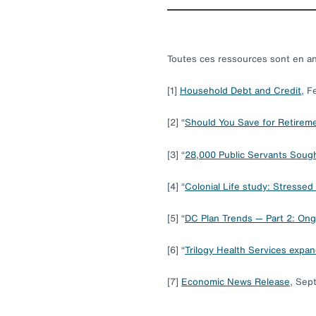
Toutes ces ressources sont en ang
[1]
Household Debt and Credit
, F
[2] “
Should You Save for Retireme
[3] “
28,000 Public Servants Sough
[4] “
Colonial Life study: Stressed
[5] “
DC Plan Trends — Part 2: On
[6] “
Trilogy Health Services expa
[7]
Economic News Release
, Sep