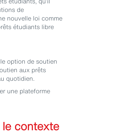
s étudiants, qu’il
utions de
une nouvelle loi comme
êts étudiants libre
le option de soutien
soutien aux prêts
u quotidien.
ger une plateforme
s le contexte