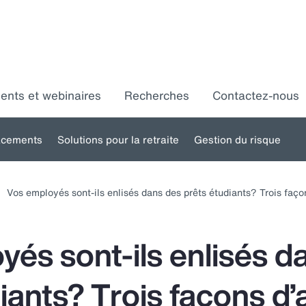
ments et webinaires
Recherches
Contactez-nous
acements
Solutions pour la retraite
Gestion du risque
Toggle
Toggle
Toggle
ubmenu
submenu
submenu
s
Vos employés sont-ils enlisés dans des prêts étudiants? Trois faço
for:
for:
for:
ssources
Placements
Solutions
umaines
pour la
d
és sont-ils enlisés d
retraite
iants? Trois façons d’