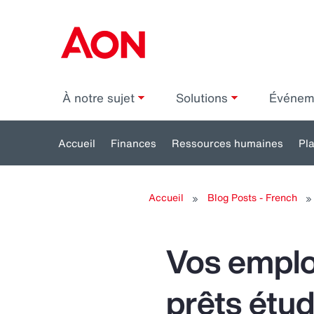
À notre sujet
Solutions
Événe
Accueil
Finances
Ressources humaines
Pl
Toggle
submenu
s
Accueil
Blog Posts - French
for:
Finances
Re
h
Vos employ
prêts étud