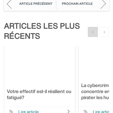
ARTICLE PRÉCÉDENT
PROCHAIN ARTICLE
ARTICLES LES PLUS
Show previous
Show n
RÉCENTS
La cybercrimin
Votre effectif est-il résilient ou
concentre enco
fatigué?
pirater les hu
Lire article
Lire article