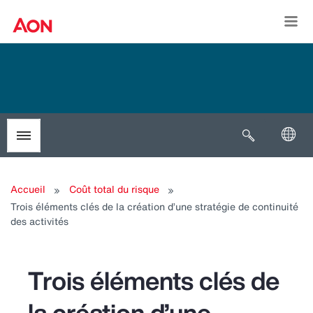
Togg
Open search
Toggle menubar
Accueil
Coût total du risque
Trois éléments clés de la création d’une stratégie de continuité
des activités
Trois éléments clés de
la création d’une