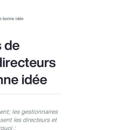
ubmenu
for:
ne bonne idée
Gestion
u risque
s de
directeurs
nne idée
ent; les gestionnaires
ent les directeurs et
quoi :