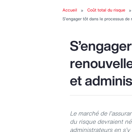
submenu
s
Accueil
Coût total du risque
for:
S’engager tôt dans le processus de 
Finances
Re
h
S’engager
renouvell
et adminis
Le marché de l’assuran
du risque devraient né
administrateurs en s’y