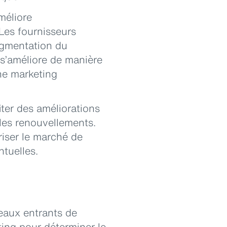
méliore
Les fournisseurs
ugmentation du
 s’améliore de manière
he marketing
iter des améliorations
les renouvellements.
riser le marché de
ntuelles.
eaux entrants de
ting pour déterminer le