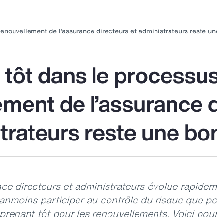
ubmenu
submenu
submenu
s
for:
for:
for:
renouvellement de l’assurance directeurs et administrateurs reste u
ssources
Placements
Solutions
umaines
pour la
d
retraite
 tôt dans le processu
ement de l’assurance 
trateurs reste une bo
ce directeurs et administrateurs évolue rapidem
anmoins participer au contrôle du risque que pos
 prenant tôt pour les renouvellements. Voici pour