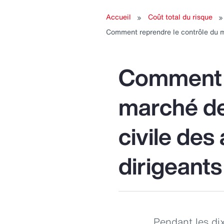
submenu
s
Accueil
Coût total du risque
for:
Comment reprendre le contrôle du mar
Finances
Re
h
Comment r
marché de
civile des
dirigeants 
Pendant les di