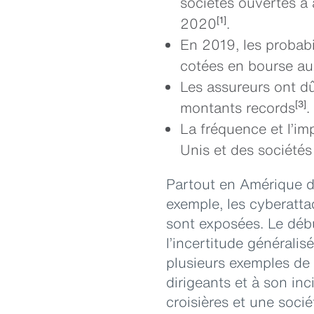
sociétés ouvertes a
2020
.
[1]
En 2019, les probabil
cotées en bourse au
Les assureurs ont dû
montants records
.
[3]
La fréquence et l’im
Unis et des sociétés
Partout en Amérique d
exemple, les cyberatt
sont exposées. Le débu
l’incertitude généralis
plusieurs exemples de l
dirigeants et à son in
croisières et une soci