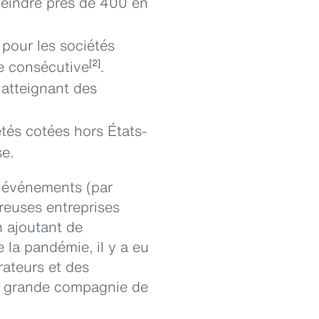
teindre près de 400 en
 pour les sociétés
e consécutive
.
[2]
 atteignant des
tés cotées hors États-
e.
s événements (par
reuses entreprises
n ajoutant de
 la pandémie, il y a eu
trateurs et des
une grande compagnie de