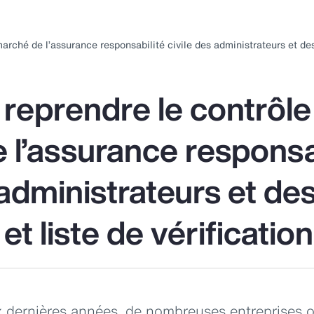
ubmenu
submenu
submenu
s
for:
for:
for:
ché de l’assurance responsabilité civile des administrateurs et des d
ssources
Placements
Solutions
umaines
pour la
d
retraite
eprendre le contrôle
 l’assurance responsa
 administrateurs et de
et liste de vérification
x dernières années, de nombreuses entreprises o