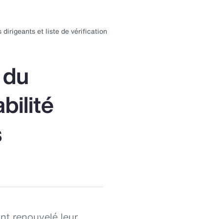
ubmenu
for:
irigeants et liste de vérification
Gestion
u risque
 du
bilité
s
nt renouvelé leur