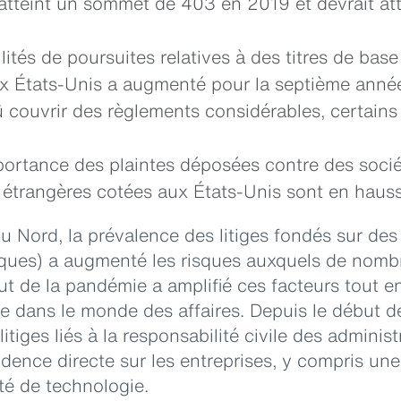
 atteint un sommet de 403 en 2019 et devrait at
ités de poursuites relatives à des titres de base
x États-Unis a augmenté pour la septième anné
 couvrir des règlements considérables, certains
portance des plaintes déposées contre des socié
 étrangères cotées aux États-Unis sont en hauss
u Nord, la prévalence des litiges fondés sur de
aques) a augmenté les risques auxquels de nomb
t de la pandémie a amplifié ces facteurs tout e
ée dans le monde des affaires. Depuis le début de
itiges liés à la responsabilité civile des adminis
cidence directe sur les entreprises, y compris 
été de technologie.