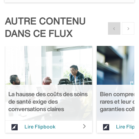
AUTRE CONTENU
Show previous
Show n
DANS CE FLUX
La hausse des coûts des soins
Bien comprend
de santé exige des
rares et leur c
conversations claires
garanties colle
Lire Flipbook
Lire Flip