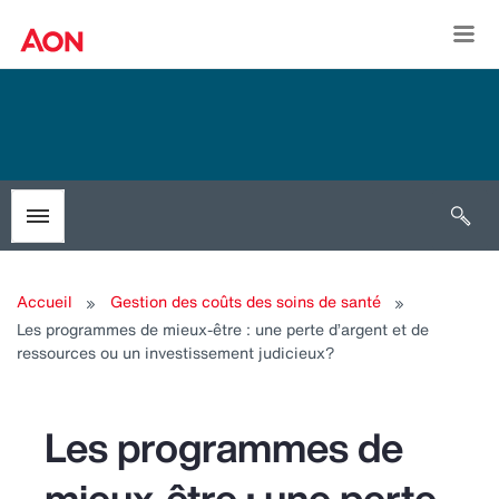
Togg
Open 
Toggle menubar
Accueil
Gestion des coûts des soins de santé
Les programmes de mieux-être : une perte d’argent et de
ressources ou un investissement judicieux?
Les programmes de
mieux-être : une perte