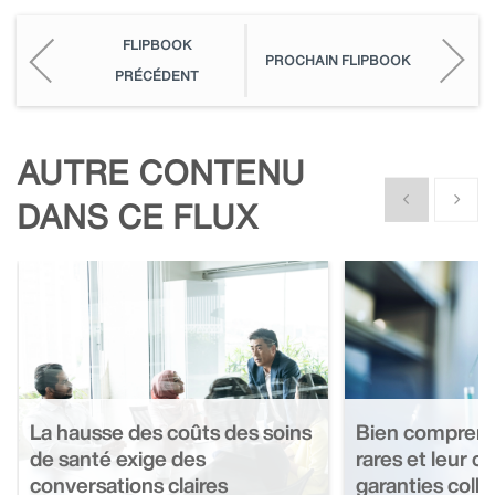
FLIPBOOK
PROCHAIN FLIPBOOK
PRÉCÉDENT
AUTRE CONTENU
Show previous
Show n
DANS CE FLUX
La hausse des coûts des soins
Bien comprend
de santé exige des
rares et leur c
conversations claires
garanties colle