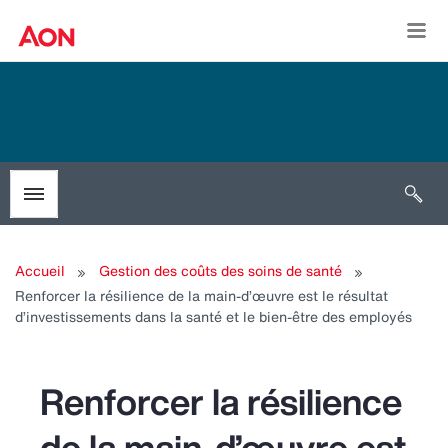
Togg
Open 
Toggle menubar
Accueil
Gestion des coûts des soins de santé
Renforcer la résilience de la main-d’œuvre est le résultat
d’investissements dans la santé et le bien-être des employés
Renforcer la résilience
de la main-d’œuvre est