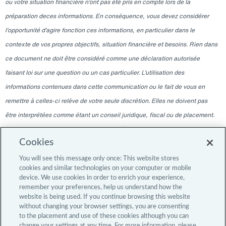
ou votre situation financière n’ont pas été pris en compte lors de la
préparation deces informations. En conséquence, vous devez considérer
l’opportunité d’agire fonction ces informations, en particulier dans le
contexte de vos propres objectifs, situation financière et besoins. Rien dans
ce document ne doit être considéré comme une déclaration autorisée
faisant loi sur une question ou un cas particulier. L’utilisation des
informations contenues dans cette communication ou le fait de vous en
remettre à celles-ci relève de votre seule discrétion. Elles ne doivent pas
être interprétées comme étant un conseil juridique, fiscal ou de placement.
Veuillez consulter votre professionnel indépendant pour ces conseils. Les
Cookies
informations contenues dans ce blogue sont valables à la date indiquée
uniquement et ne sont pas valables à une autre date. La remise à tout
You will see this message only once: This website stores
cookies and similar technologies on your computer or mobile
moment ne doit en aucun cas laisser entendre qu’il y a eu une modification
device. We use cookies in order to enrich your experience,
de l’information depuis la date de publication, ou une obligation de mettre à
remember your preferences, help us understand how the
website is being used. If you continue browsing this website
jour o u de fournir des modifications après la date de publication initiale. Le
without changing your browser settings, you are consenting
contenu du blogue est destiné uniquement aux investisseurs professionnels.
to the placement and use of these cookies although you can
change your settings at any time. For more information, please