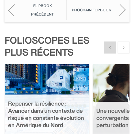
FLIPBOOK
PROCHAIN FLIPBOOK
PRÉCÉDENT
FOLIOSCOPES LES
Show previous
Show n
PLUS RÉCENTS
Repenser la résilience :
Avancer dans un contexte de
Une nouvelle è
risque en constante évolution
convergents e
en Amérique du Nord
perturbation a