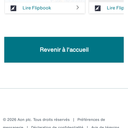
Lire Flipbook
Lire Flip
Revenir à l'accueil
© 2026 Aon plc. Tous droits réservés
|
Préférences de
messagerie
|
Déclaration de confidentialité
|
Avis de témoins