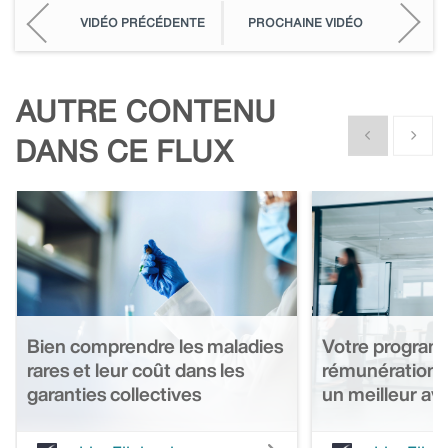
VIDÉO PRÉCÉDENTE
PROCHAINE VIDÉO
AUTRE CONTENU
Show previous
Show n
DANS CE FLUX
Bien comprendre les maladies
Votre progra
rares et leur coût dans les
rémunération g
garanties collectives
un meilleur av