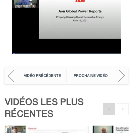
Loaded
:
3.02%
Pause
Unmute
Picture-
Fullscreen
in-
Picture
VIDÉO PRÉCÉDENTE
PROCHAINE VIDÉO
VIDÉOS LES PLUS
Show previous
Show n
RÉCENTES