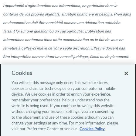
l’opportunité d’agire fonction ces informations, en particulier dans le
contexte de vos propres objectifs, situation financière et besoins. Rien dans
ce document ne doit être considéré comme une déclaration autorisée
faisant loi sur une question ou un cas particulier. L’utilisation des
informations contenues dans cette communication ou le fait de vous en
remettre à celles-ci relève de votre seule discrétion. Elles ne doivent pas
être interprétées comme étant un conseil juridique, fiscal ou de placement.
Veuillez consulter votre professionnel indépendant pour ces conseils. Les
Cookies
informations contenues dans ce blogue sont valables à la date indiquée
uniquement et ne sont pas valables à une autre date. La remise à tout
You will see this message only once: This website stores
cookies and similar technologies on your computer or mobile
moment ne doit en aucun cas laisser entendre qu’il y a eu une modification
device. We use cookies in order to enrich your experience,
de l’information depuis la date de publication, ou une obligation de mettre à
remember your preferences, help us understand how the
website is being used. If you continue browsing this website
jour o u de fournir des modifications après la date de publication initiale. Le
without changing your browser settings, you are consenting
contenu du blogue est destiné uniquement aux investisseurs professionnels.
to the placement and use of these cookies although you can
change your settings at any time. For more information, please
visit our Preference Center or see our
Cookies Policy
.