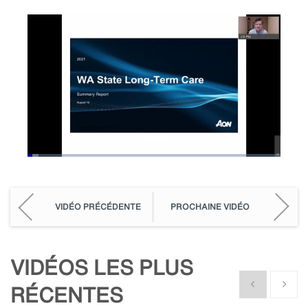
Loaded
:
4.44%
Pause
Unmute
Picture-
Fullscreen
in-
Picture
VIDÉO PRÉCÉDENTE
PROCHAINE VIDÉO
VIDÉOS LES PLUS
Show previous
Show n
RÉCENTES