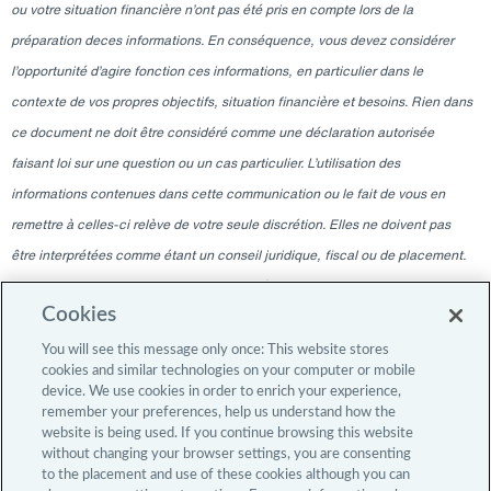
ou votre situation financière n’ont pas été pris en compte lors de la
préparation deces informations. En conséquence, vous devez considérer
l’opportunité d’agire fonction ces informations, en particulier dans le
contexte de vos propres objectifs, situation financière et besoins. Rien dans
ce document ne doit être considéré comme une déclaration autorisée
faisant loi sur une question ou un cas particulier. L’utilisation des
informations contenues dans cette communication ou le fait de vous en
remettre à celles-ci relève de votre seule discrétion. Elles ne doivent pas
être interprétées comme étant un conseil juridique, fiscal ou de placement.
Veuillez consulter votre professionnel indépendant pour ces conseils. Les
Cookies
informations contenues dans ce blogue sont valables à la date indiquée
uniquement et ne sont pas valables à une autre date. La remise à tout
You will see this message only once: This website stores
cookies and similar technologies on your computer or mobile
moment ne doit en aucun cas laisser entendre qu’il y a eu une modification
device. We use cookies in order to enrich your experience,
de l’information depuis la date de publication, ou une obligation de mettre à
remember your preferences, help us understand how the
website is being used. If you continue browsing this website
jour o u de fournir des modifications après la date de publication initiale. Le
without changing your browser settings, you are consenting
contenu du blogue est destiné uniquement aux investisseurs professionnels.
to the placement and use of these cookies although you can