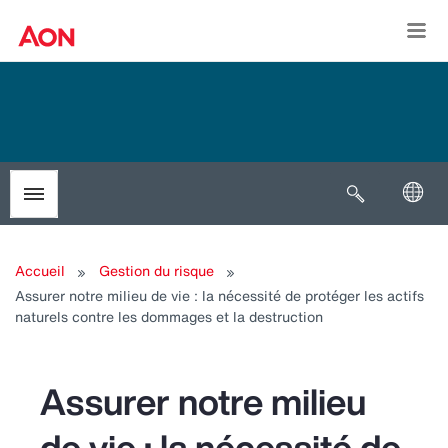
Togg
Open search
Toggle menubar
Accueil
Gestion du risque
Assurer notre milieu de vie : la nécessité de protéger les actifs
naturels contre les dommages et la destruction
Assurer notre milieu
de vie : la nécessité de