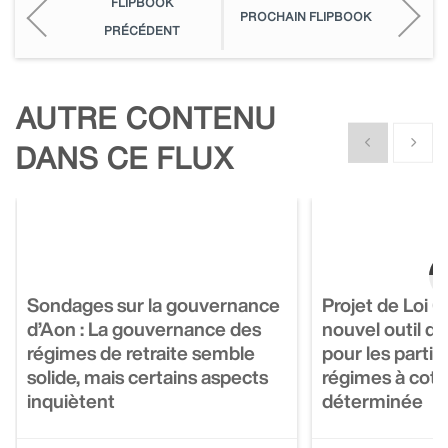
FLIPBOOK
PROCHAIN FLIPBOOK
PRÉCÉDENT
AUTRE CONTENU
Show previous
Show n
DANS CE FLUX
Sondages sur la gouvernance
Projet de Loi 
d’Aon : La gouvernance des
nouvel outil d
régimes de retraite semble
pour les partic
solide, mais certains aspects
régimes à coti
inquiètent
déterminée