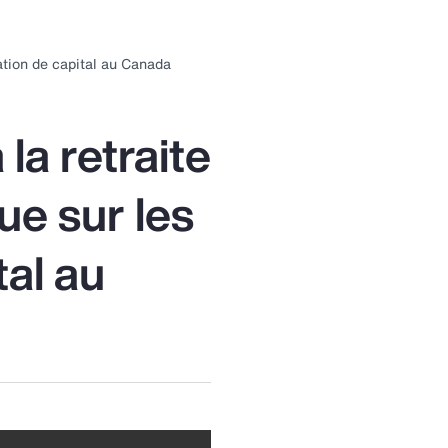
ubmenu
for:
ation de capital au Canada
Gestion
u risque
la retraite
ue sur les
al au