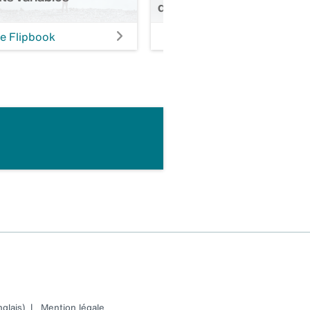
directives ACOR
re Flipbook
Lire Flipbook
glais)
|
Mention légale