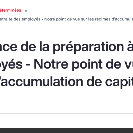
ubmenu
submenu
submenu
s
déterminées
for:
for:
for:
 retraite des employés - Notre point de vue sur les régimes d’accumul
ssources
Placements
Solutions
umaines
pour la
d
retraite
ce de la préparation à 
és - Notre point de v
’accumulation de capit