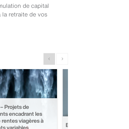
ulation de capital
 la retraite de vos
Show previous
Show next
– Projets de
nts encadrant les
 rentes viagères à
Bulletin d'information sur 
s variables