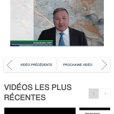
Loaded
:
23.73%
Pause
Unmute
Picture-
Fullscreen
in-
Picture
VIDÉO PRÉCÉDENTE
PROCHAINE VIDÉO
VIDÉOS LES PLUS
Show previous
Show n
RÉCENTES