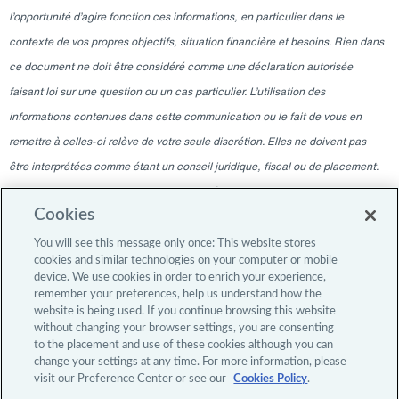
l’opportunité d’agire fonction ces informations, en particulier dans le
contexte de vos propres objectifs, situation financière et besoins. Rien dans
ce document ne doit être considéré comme une déclaration autorisée
faisant loi sur une question ou un cas particulier. L’utilisation des
informations contenues dans cette communication ou le fait de vous en
remettre à celles-ci relève de votre seule discrétion. Elles ne doivent pas
être interprétées comme étant un conseil juridique, fiscal ou de placement.
Veuillez consulter votre professionnel indépendant pour ces conseils. Les
Cookies
informations contenues dans ce blogue sont valables à la date indiquée
uniquement et ne sont pas valables à une autre date. La remise à tout
You will see this message only once: This website stores
cookies and similar technologies on your computer or mobile
moment ne doit en aucun cas laisser entendre qu’il y a eu une modification
device. We use cookies in order to enrich your experience,
de l’information depuis la date de publication, ou une obligation de mettre à
remember your preferences, help us understand how the
website is being used. If you continue browsing this website
jour o u de fournir des modifications après la date de publication initiale. Le
without changing your browser settings, you are consenting
contenu du blogue est destiné uniquement aux investisseurs professionnels.
to the placement and use of these cookies although you can
change your settings at any time. For more information, please
visit our Preference Center or see our
Cookies Policy
.