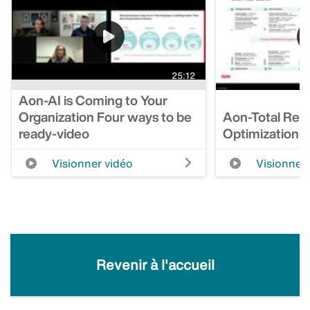
25:12
Aon-AI is Coming to Your
Organization Four ways to be
Aon-Total Rew
ready-video
Optimization-
Visionner vidéo
Visionner 
Revenir à l'accueil