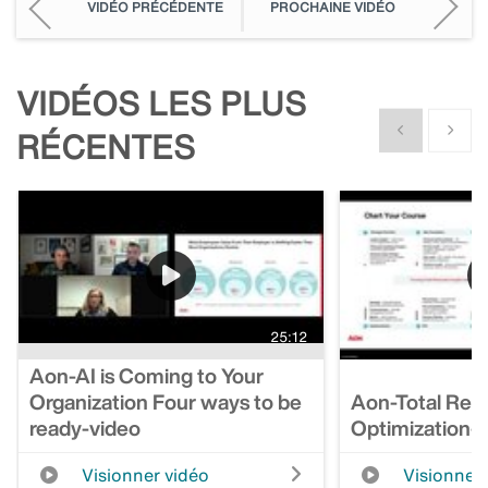
VIDÉO PRÉCÉDENTE
PROCHAINE VIDÉO
VIDÉOS LES PLUS
Show previous
Show n
RÉCENTES
25:12
Aon-AI is Coming to Your
Organization Four ways to be
Aon-Total Rew
ready-video
Optimization-
Visionner vidéo
Visionner 