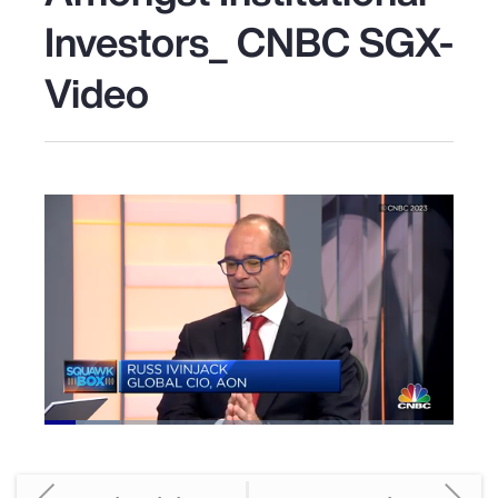
Investors_ CNBC SGX-
Video
Loaded
:
18.40%
Pause
Unmute
Picture-
Fullscreen
in-
Picture