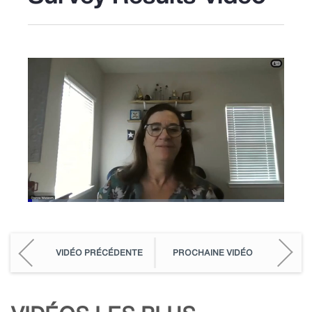
Loaded
:
3.97%
Pause
Unmute
Picture-
Fullscreen
in-
Picture
VIDÉO PRÉCÉDENTE
PROCHAINE VIDÉO