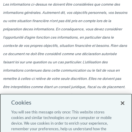
Les informations ci-dessus ne doivent être considérées que comme des
informations générales. Autrement dit, vos objectifs personnels, vos besoins
ou votre situation financière n’ont pas été pris en compte lors de la
préparation deces informations. En conséquence, vous devez considérer
l’opportunité d’agire fonction ces informations, en particulier dans le
contexte de vos propres objectifs, situation financière et besoins. Rien dans
ce document ne doit être considéré comme une déclaration autorisée
faisant loi sur une question ou un cas particulier. L’utilisation des
informations contenues dans cette communication ou le fait de vous en
remettre à celles-ci relève de votre seule discrétion. Elles ne doivent pas
être interprétées comme étant un conseil juridique, fiscal ou de placement.
Veuillez consulter votre professionnel indépendant pour ces conseils. Les
Cookies
informations contenues dans ce blogue sont valables à la date indiquée
uniquement et ne sont pas valables à une autre date. La remise à tout
You will see this message only once: This website stores
cookies and similar technologies on your computer or mobile
moment ne doit en aucun cas laisser entendre qu’il y a eu une modification
device. We use cookies in order to enrich your experience,
de l’information depuis la date de publication, ou une obligation de mettre à
remember your preferences, help us understand how the