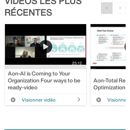
VIDÉOS LES PLUS
Show previous
Show n
RÉCENTES
25:12
Aon-AI is Coming to Your
Organization Four ways to be
Aon-Total Rew
ready-video
Optimization-
Visionner vidéo
Visionner 