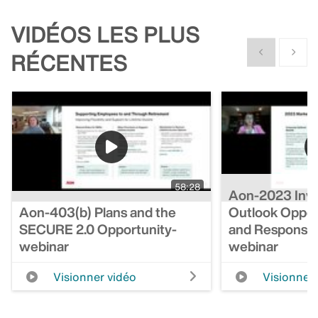
VIDÉOS LES PLUS
Show previous
Show n
RÉCENTES
58:28
Aon-2023 Inv
Aon-403(b) Plans and the
Outlook Opportu
SECURE 2.0 Opportunity-
and Responsib
webinar
webinar
Visionner vidéo
Visionner 