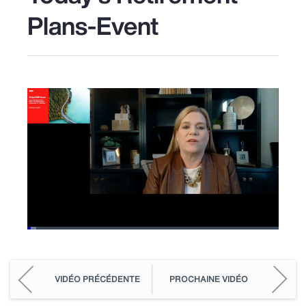
Plans-Event
Loaded
:
3.47%
Pause
Unmute
Picture-
Fullscreen
in-
Picture
VIDÉO PRÉCÉDENTE
PROCHAINE VIDÉO