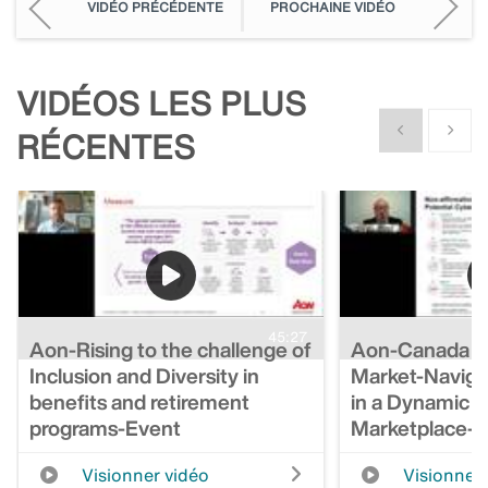
VIDÉO PRÉCÉDENTE
PROCHAINE VIDÉO
VIDÉOS LES PLUS
Show previous
Show n
RÉCENTES
45:27
Aon-Rising to the challenge of
Aon-Canada St
Inclusion and Diversity in
Market-Naviga
benefits and retirement
in a Dynamic 
programs-Event
Marketplace-
Visionner vidéo
Visionner 