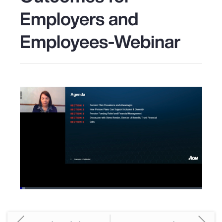
Employers and
Employees-Webinar
Loaded
:
3.10%
Pause
Unmute
Picture-
Fullscreen
in-
Picture